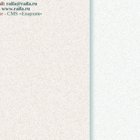
il:
raifa@raifa.ru
к
www.raifa.ru
ие -
CMS «Епархия»