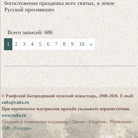
богослужения праздника всех святых, в земле
Русской просиявших
Всего записей: 686
1
2
3
4
5
6
7
8
9
10
»
© Раифский Богородицкий мужской монастырь, 2008-2026. E-mail:
raifa@raifa.ru
При перепечатке материалов просьба указывать первоисточник
www.raifa.ru
Создание и техническая поддержка – Проект «Епархия». Управление -
CMS «Епархия»