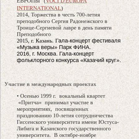
VOCI D'EUROPA
ЕВРОПЫ" (
INTERNATIONAL
)
2014, Торжества в честь 700-летия
преподобного Сергия Радонежского в
Троице-Сергиевой лавре в день памяти
Преподобного
2015, г. Казань. Г
ал
а-концерт фестиваля
«Музыка веры»
Парк ФИНА.
2016, г. Москва. Гала-концерт
фольклорного конкурса «Казачий круг».
Участие в международных проектах
• Осенью 1999 г. вокальный квартет
«Притча» принимал участие в
мероприятиях, посвященных
празднованию 10-летия сотрудничества
Гиссенского университета имени Юстуса-
Либига и Казанского государственного
университета. В октябре-ноябре