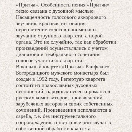
«Притча». Особенность пения «Притчи»
тесно связана с духовной мыслью.
Насыщенность голосового аккордового
звучания, красивая интонация,
переплетение голосов напоминают
звучание струнного квартета, а порой —
органа. Это не случайно, так как обработки
произведений осуществлялись с учетом
диапазона и тембрального сочетания
голосов участников квартета.
Вокальный квартет «Притча» Раифского
Богородицкого мужского монастыря был
создан в 1992 году. Репертуар квартета
состоит из православных духовных
песнопений, народных песен и романсов
русских композиторов, произведений
зарубежных авторов и своих собственных
сочинений. Произведения исполняются a
capella, т.е. без инструментального
сопровождения, и почти все они звучат в
собственной обработке квартета.