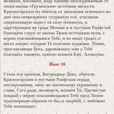
явля́еши, Богома́ти, ро́ду на́шему неоскудева́емый от
своея́ ико́ны «Грузи́нския» исто́чник ми́лости.
Красного́рскую бо оби́тель от запале́ния о́гненнаго во
дни́ о́ны неврежде́нну сохрани́ла еси́, угаси́вши
свире́пеющую о́крест ея́ си́лу о́гненную, в
ца́рствующем же гра́де Москве́ и в пусты́ни Раи́фстей
благода́ти струи́ от ико́ны Твоея́ источа́еши все́м, с
ве́рою покланя́ющымся Тебе́, и во ины́х граде́х и
ве́сех на́ших чту́щым Тя́ поле́зное подае́ши. Те́мже,
прославля́юще Бо́га, дарова́вшаго на́м о Тебе́
благода́ть такову́ю, при́сно вопие́м Ему́: Аллилу́иа.
И́кос 10
Стена́ еси́ кре́пкая, Богоро́дице Де́во, оби́тели
Красного́рския и пусты́ни Раи́фския огра́да
несокруши́мая, чи́ну же и́ноческому украше́ние и
сла́ва. Сего́ ра́ди, моля́щеся, вопие́м Ти́, Пречи́стая:
покры́й с ве́рою покланя́ющыяся Тебе́ пред Твои́м
чудотво́рным о́бразом от бе́д и скорбе́й, с любо́вию
Тебе́ вопию́щих: