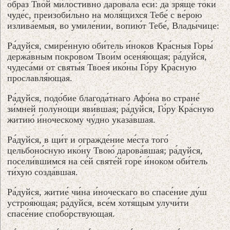
о́браз Тво́й ми́лостивно дарова́ла еси́: да зря́ще то́ки
чуде́с, преизоби́льно на моля́щихся Тебе́ с ве́рою
излива́емыя, во умиле́нии, вопию́т Тебе́, Влады́чице:
Ра́дуйся, смире́нную оби́тель и́ноков Кра́сныя Горы́
держа́вным покро́вом Твои́м осеня́ющая; ра́дуйся,
чудеса́ми от святы́я Твоея́ ико́ны Го́ру Кра́сную
прославля́ющая.
Ра́дуйся, подо́бие благода́тнаго Афо́на во стране́
зи́мней полу́нощи яви́вшая; ра́дуйся, Го́ру Кра́сную
житию́ и́ноческому чу́дно указа́вшая.
Ра́дуйся, в щи́т и огражде́ние ме́ста того́
цельбоно́сную ико́ну Твою́ дарова́вшая; ра́дуйся,
посели́вшимся на се́й святе́й горе́ и́ноком оби́тель
ти́хую созда́вшая.
Ра́дуйся, житие́ чи́на и́ноческаго во спасе́ние ду́ш
устроя́ющая; ра́дуйся, все́м хотя́щым улучи́ти
спасе́ние спобо́рствующая.