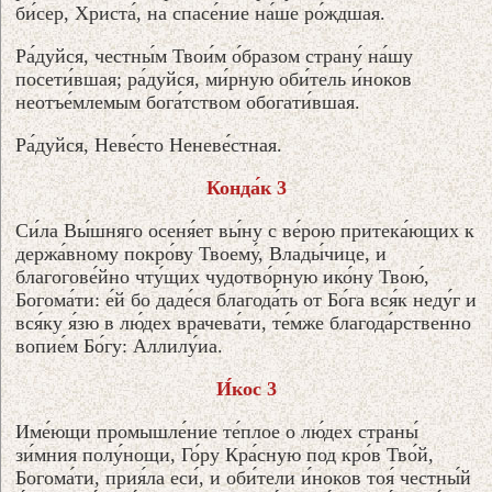
би́сер, Христа́, на спасе́ние на́ше ро́ждшая.
Ра́дуйся, честны́м Твои́м о́бразом страну́ на́шу
посети́вшая; ра́дуйся, ми́рную оби́тель и́ноков
неотъе́млемым бога́тством обогати́вшая.
Ра́дуйся, Неве́сто Неневе́стная.
Конда́к 3
Си́ла Вы́шняго осеня́ет вы́ну с ве́рою притека́ющих к
держа́вному покро́ву Твоему́, Влады́чице, и
благогове́йно чту́щих чудотво́рную ико́ну Твою́,
Богома́ти: е́й бо даде́ся благода́ть от Бо́га вся́к неду́г и
вся́ку я́зю в лю́дех врачева́ти, те́мже благода́рственно
вопие́м Бо́гу: Аллилу́иа.
И́кос 3
Име́ющи промышле́ние те́плое о лю́дех страны́
зи́мния полу́нощи, Го́ру Кра́сную под кро́в Тво́й,
Богома́ти, прия́ла еси́, и оби́тели и́ноков тоя́ честны́й