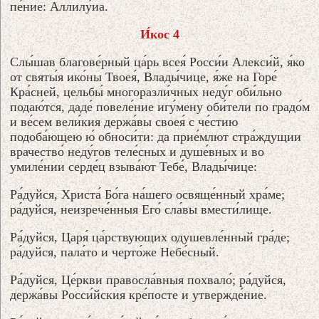
пе́ние: Аллилу́иа.
И́кос 4
Слы́шав благове́рный ца́рь всея́ Росси́и Алекси́й, я́ко
от святы́я ико́ны Твоея́, Влады́чице, я́же на Горе́
Кра́сней, цельбы́ многоразли́чных неду́г оби́льно
подаю́тся, даде́ повеле́ние игу́мену оби́тели по градо́м
и ве́сем вели́кия держа́вы своея́ с че́стию
подоба́ющею ю́ обноси́ти: да прие́млют стра́ждущии
врачество́ неду́гов теле́сных и душе́вных и во
умиле́нии серде́ц взыва́ют Тебе́, Влады́чице:
Ра́дуйся, Христа́ Бо́га на́шего освяще́нный хра́ме;
ра́дуйся, неизрече́нныя Его́ сла́вы вмести́лище.
Ра́дуйся, Царя́ ца́рствующих одушевле́нный гра́де;
ра́дуйся, пала́то и черто́же Небе́сный.
Ра́дуйся, Це́ркви правосла́вныя похвало́; ра́дуйся,
держа́вы Росси́йския кре́посте и утвержде́ние.