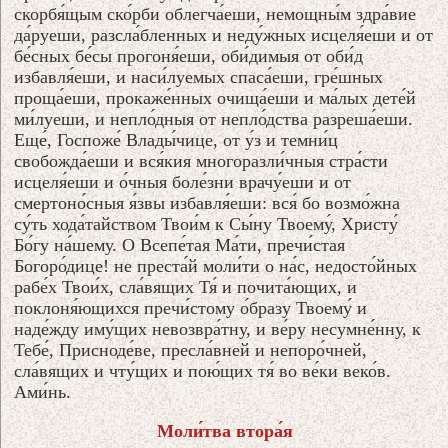
скорбя́щым ско́рби облегча́еши, немощны́м здра́вие
да́руеши, разсла́бленных и неду́жных исцеля́еши и от
бе́сных бе́сы прогоня́еши, оби́димыя от оби́д
избавля́еши, и наси́луемых спаса́еши, гре́шных
проща́еши, прокаже́нных очища́еши и ма́лых дете́й
ми́луеши, и непло́дныя от непло́дства разреша́еши.
Еще́, Госпоже́ Влады́чице, от у́з и темни́ц
свобожда́еши и вся́кия многоразли́чныя стра́сти
исцеля́еши и о́чныя боле́зни врачу́еши и от
смертоно́сныя я́звы избавля́еши: вся́ бо возмо́жна
су́ть хода́тайством Твои́м к Сы́ну Твоему́, Христу́
Бо́гу на́шему. О Всепе́тая Ма́ти, пречи́стая
Богоро́дице! не преста́й моли́ти о на́с, недосто́йных
рабе́х Твои́х, сла́вящих Тя́ и почита́ющих, и
поклоня́ющихся пречи́стому о́бразу Твоему́ и
наде́жду иму́щих невозвра́тну, и ве́ру несумне́нну, к
Тебе́, Присноде́ве, пресла́вней и непоро́чней,
сла́вящих и чту́щих и пою́щих тя́ во ве́ки веко́в.
Ами́нь.
Моли́тва втора́я