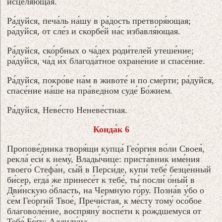
исцеля́ющая.
Ра́дуйся, печа́ль на́шу в ра́дость претворя́ющая;
ра́дуйся, от сле́з и скорбе́й на́с избавля́ющая.
Ра́дуйся, ско́рбных о ча́дех роди́телей утеше́ние;
ра́дуйся, ча́д и́х благода́тное охране́ние и спасе́ние.
Ра́дуйся, покро́ве на́м в животе́ и по сме́рти; ра́дуйся,
спасе́ние на́ше на пра́ведном суде́ Бо́жием.
Ра́дуйся, Неве́сто Неневе́стная.
Конда́к 6
Пропове́дника творя́щи купца́ Гео́ргия во́ли Своея́,
рекла́ еси́ к нему́, Влады́чице: приста́вник име́ния
твоего́ Стефа́н, сы́й в Перси́де, купи́ тебе́ безце́нный
би́сер, егда́ же принесе́т к тебе́, ты́ посли́ о́ный в
Дви́нскую о́бласть, на Чермну́ю го́ру. Позна́в у́бо о
се́м Гео́ргий Твое́, Пречи́стая, к ме́сту тому́ осо́бое
благоволе́ние, воспряну́ воспе́ти к ро́ждшемуся от
Тебе́ Бо́гу: Аллилу́иа.