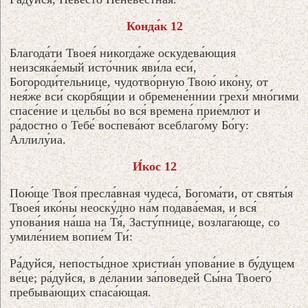
Конда́к 12
Благода́ти Твоея́ никогда́же оскудева́ющия
неизсяка́емый исто́чник яви́ла еси́,
Богороди́тельнице, чудотво́рную Твою́ ико́ну, от
нея́же вси́ скорбя́щии и обремене́ннии грехи́ мно́гими
спасе́ние и цельбы́ во вся́ времена́ прие́млют и
ра́достно о Тебе́ воспева́ют всеблаго́му Бо́гу:
Аллилу́иа.
И́кос 12
Пою́ще Твоя́ пресла́вная чудеса́, Богома́ти, от святы́я
Твоея́ ико́ны неоску́дно на́м подава́емая, и вся́
упова́ния на́ша на Тя́, Засту́пнице, возлага́юще, со
умиле́нием вопие́м Ти́:
Ра́дуйся, непосты́дное христиа́н упова́ние в бу́дущем
ве́це; ра́дуйся, в де́лании за́поведей Сы́на Твоего́
пребыва́ющих спаса́ющая.