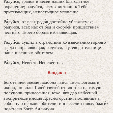
Ра́дуйся, градо́в и ве́сей на́ших благода́тное
охране́ние; ра́дуйся, все́х христиа́н, к Тебе́
притека́ющих, непосты́дное упова́ние.
Ра́дуйся, от все́х родо́в досто́йно ублажа́емая;
ра́дуйся, все́х на́с от бе́д и скорбе́й прише́ствием
честна́го Твоего́ о́браза избавля́ющая.
Ра́дуйся, су́щих в стра́нствии ко взыска́нию го́рняго
гра́да направля́ющая; ра́дуйся, Путеводи́тельнице
на́ша к ве́чным оби́телем.
Ра́дуйся, Неве́сто Неневе́стная.
Конда́к 5
Боготе́чней звезде́ подо́бна яви́ся Твоя́, Богома́ти,
ико́на, по во́ли Твое́й святе́й от восто́ка на саму́ю
полу́нощь принесе́нная, ю́же, я́ко да́р небе́сный,
восприе́мше и́ноцы Красного́рстии, поста́виша в
собо́рную це́рковь оби́тели, и в весе́лии поя́ху благи́х
пода́телю Бо́гу: Аллилу́иа.