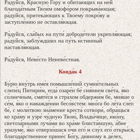
Ра́дуйся, Кра́сную Го́ру и обита́ющих на не́й
благода́тным Твои́м омофо́ром покрыва́ющая;
ра́дуйся, притека́ющих к Твоему́ покро́ву и
заступле́нию не оставля́ющая.
Ра́дуйся, сла́бых на пути́ доброде́тели укрепля́ющая;
ра́дуйся, заблу́ждших на пу́ть и́стинный
наставля́ющая.
Ра́дуйся, Неве́сто Неневе́стная.
Конда́к 4
Бу́рю вну́трь име́я помышле́ний сумни́тельных
слепе́ц Питири́м, егда́ озаре́н бе́ сия́нием све́та, я́ко
со́лнечным, смяте́ся и стра́хом обдержи́м бе́, мня́ше о
се́м, я́ко о наважде́нии бесо́встем: мно́га бо ле́та сле́п
бе́, с моли́твою зна́мение креста́ сотвори́, обра́щься
ко хра́му и узре́ чу́дную Твою́, Влады́чице, ико́ну,
светоза́рными луча́ми во хра́ме блиста́вшую, а́бие
уразуме́, я́ко отверзо́шася о́чи его́ и слу́х его́ откры́ся,
благода́рственное прине́с Бо́гу, ди́вному в де́лех,