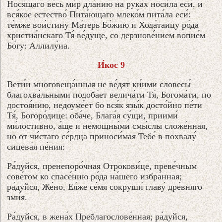
Нося́щаго ве́сь ми́р дла́нию на рука́х носи́ла еси́, и
вся́кое естество́ Пита́ющаго млеко́м пита́ла еси́:
те́мже вои́стину Ма́терь Бо́жию и Хода́таицу ро́да
христиа́нскаго Тя́ ве́дуще, со дерзнове́нием вопие́м
Бо́гу: Аллилу́иа.
И́кос 9
Вети́и многовеща́нныя не ве́дят ки́ими словесы́
благохва́льными подоба́ет велича́ти Тя́, Богома́ти, по
достоя́нию, недоуме́ет бо вся́к язы́к досто́йно пе́ти
Тя́, Богоро́дице: оба́че, Блага́я су́щи, приими́
ми́лостивно, а́ще и немощны́ми смы́слы сложе́нная,
но от чи́стаго се́рдца приноси́мая Тебе́ в похвалу́
сицева́я пе́ния:
Ра́дуйся, пренепоро́чная Отрокови́це, преве́чным
сове́том ко спасе́нию ро́да на́шего избра́нная;
ра́дуйся, Же́но, Ея́же се́мя сокруши́ главу́ дре́вняго
зми́я.
Ра́дуйся, в жена́х Преблагослове́нная; ра́дуйся,