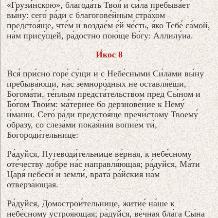
«Грузи́нскою», благода́ть Твоя́ и си́ла пребыва́ет
вы́ну: сего́ ра́ди с благогове́йным стра́хом
предстоя́ще, чте́м и воздае́м е́й че́сть, я́ко Тебе́ са́мой,
на́м прису́щей, ра́достно пою́ще Бо́гу: Аллилу́иа.
И́кос 8
Вся́ при́сно горе́ су́щи и с Небе́сными Си́лами вы́ну
пребыва́ющи, на́с земноро́дных не оставля́еши,
Богома́ти, те́плым предста́тельством пред Сы́ном и
Бо́гом Твои́м: ма́тернее бо дерзнове́ние к Нему́
и́маши. Сего́ ра́ди предстоя́ще пречи́стому Твоему́
о́бразу, со слеза́ми покая́ния вопие́м ти́,
Богороди́тельнице:
Ра́дуйся, Путеводи́тельнице ве́рная, к небе́сному
оте́честву до́бре на́с направля́ющая; ра́дуйся, Ма́ти
Царя́ небеси́ и земли́, врата́ ра́йския на́м
отверза́ющая.
Ра́дуйся, Домострои́тельнице, житие́ на́ше к
небе́сному устроя́ющая; ра́дуйся, ве́чная бла́га Сы́на