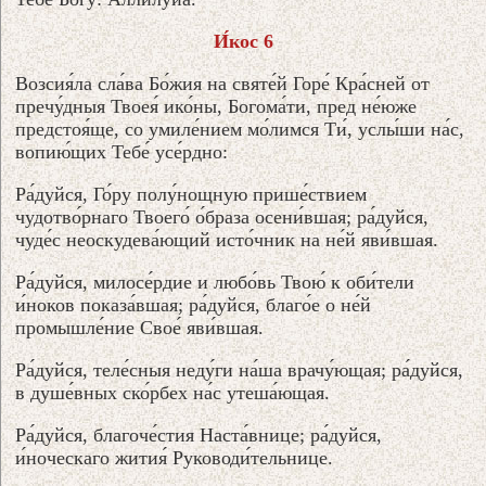
И́кос 6
Возсия́ла сла́ва Бо́жия на святе́й Горе́ Кра́сней от
пречу́дныя Твоея́ ико́ны, Богома́ти, пред не́юже
предстоя́ще, со умиле́нием мо́лимся Ти́, услы́ши на́с,
вопию́щих Тебе́ усе́рдно:
Ра́дуйся, Го́ру полу́нощную прише́ствием
чудотво́рнаго Твоего́ о́браза осени́вшая; ра́дуйся,
чуде́с неоскудева́ющий исто́чник на не́й яви́вшая.
Ра́дуйся, милосе́рдие и любо́вь Твою́ к оби́тели
и́ноков показа́вшая; ра́дуйся, благо́е о не́й
промышле́ние Свое́ яви́вшая.
Ра́дуйся, теле́сныя неду́ги на́ша врачу́ющая; ра́дуйся,
в душе́вных ско́рбех на́с утеша́ющая.
Ра́дуйся, благоче́стия Наста́внице; ра́дуйся,
и́ноческаго жития́ Руководи́тельнице.