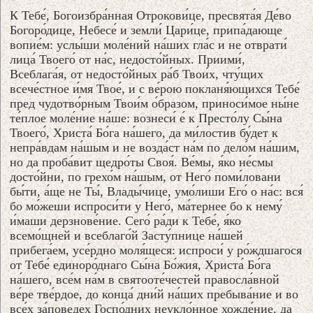
К Тебе́, Богоизбра́нная Отрокови́це, пресвята́я Де́во
Богоро́дице, Небесе́ и земли́ Цари́це, припа́дающе
вопие́м: услы́ши моле́ний на́ших гла́с и не отврати́
лица́ Твоего́ от на́с, недосто́йных. Приими́,
Всеблага́я, от недосто́йных ра́б Твои́х, чту́щих
всече́стное и́мя Твое́, и с ве́рою покланя́ющихся Тебе́
пред чудотво́рным Твои́м о́бразом, приноси́мое ны́не
те́плое моле́ние на́ше: вознеси́ е́ к Престо́лу Сы́на
Твоего́, Христа́ Бо́га на́шего, да ми́лостив бу́дет к
непра́вдам на́шым и не возда́ст на́м по дело́м на́шим,
но да проба́вит щедро́ты Своя́. Ве́мы, я́ко не́смы
досто́йни, по грехо́м на́шым, от Него́ поми́ловани
бы́ти, а́ще не Ты́, Влады́чице, умо́лиши Его́ о на́с: вся́
бо мо́жеши испроси́ти у Него́, ма́тернее бо к нему́
и́маши дерзнове́ние. Сего́ ра́ди к Тебе́, я́ко
всемо́щней и всеблаго́й Засту́пнице на́шей
прибега́ем, усе́рдно моля́щеся: испроси́ у ро́ждшагося
от Тебе́ единоро́днаго Сы́на Бо́жия, Христа́ Бо́га
на́шего, все́м на́м в святооте́честей правосла́вной
ве́ре тве́рдое, до конца́ дни́й на́ших пребыва́ние и во
все́х за́поведех Госпо́дних неукло́нное хожде́ние, да