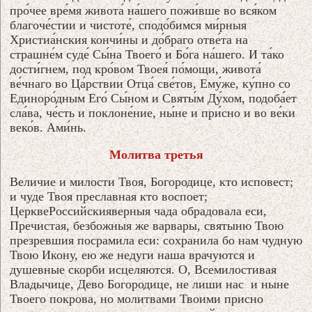
про́чее вре́мя живота́ на́шего пожи́вше во вся́ком
благоче́стии и чистоте́, сподо́бимся ми́рныя
Христиа́нския кончи́ны и до́браго отве́та на
страшне́м суде́ Сы́на Твоего́ и Бо́га на́шего. И та́ко
дости́гнем, под кро́вом Твоея́ по́мощи, живота́
ве́чнаго во Ца́рствии Отца́ све́тов, Ему́же, ку́пно со
Единоро́дным Его́ Сы́ном и Святы́м Ду́хом, подоба́ет
сла́ва, че́сть и поклоне́ние, ны́не и при́сно и во ве́ки
веко́в. Ами́нь.
Молитва третья
Величие и милости Твоя, Богородице, кто исповест;
и чуде Твоя преславная кто воспоет;
ЦерквеРоссийскияверныя чада обрадовала еси,
Пречистая, безбожныя же варвары, святыню Твою
презревшия посрамила еси: сохранила бо нам чудную
Твою Икону, ею же недуги наша врачуются и
душевные скорби исцеляются. О, Всемилостивая
Владычице, Дево Богородице, не лиши нас и ныне
Твоего покрова, но молитвами Твоими присно