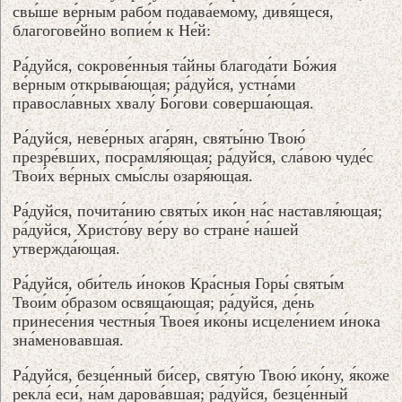
свы́ше ве́рным рабо́м подава́емому, дивя́щеся,
благогове́йно вопие́м к Не́й:
Ра́дуйся, сокрове́нныя та́йны благода́ти Бо́жия
ве́рным открыва́ющая; ра́дуйся, устна́ми
правосла́вных хвалу́ Бо́гови соверша́ющая.
Ра́дуйся, неве́рных ага́рян, святы́ню Твою́
презре́вших, посрамля́ющая; ра́дуйся, сла́вою чуде́с
Твои́х ве́рных смы́слы озаря́ющая.
Ра́дуйся, почита́нию святы́х ико́н на́с наставля́ющая;
ра́дуйся, Христо́ву ве́ру во стране́ на́шей
утвержда́ющая.
Ра́дуйся, оби́тель и́ноков Кра́сныя Горы́ святы́м
Твои́м о́бразом освяща́ющая; ра́дуйся, де́нь
принесе́ния честны́я Твоея́ ико́ны исцеле́нием и́нока
зна́меновавшая.
Ра́дуйся, безце́нный би́сер, святу́ю Твою́ ико́ну, я́коже
рекла́ еси́, на́м дарова́вшая; ра́дуйся, безце́нный