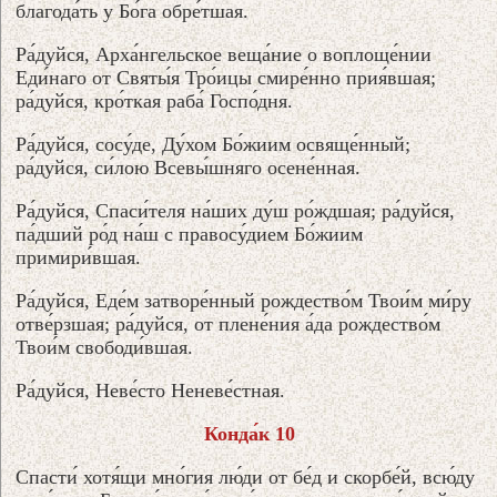
благода́ть у Бо́га обре́тшая.
Ра́дуйся, Арха́нгельское веща́ние о воплоще́нии
Еди́наго от Святы́я Тро́ицы смире́нно прия́вшая;
ра́дуйся, кро́ткая раба́ Госпо́дня.
Ра́дуйся, сосу́де, Ду́хом Бо́жиим освяще́нный;
ра́дуйся, си́лою Всевы́шняго осене́нная.
Ра́дуйся, Спаси́теля на́ших ду́ш ро́ждшая; ра́дуйся,
па́дший ро́д на́ш с правосу́дием Бо́жиим
примири́вшая.
Ра́дуйся, Еде́м затворе́нный рождество́м Твои́м ми́ру
отве́рзшая; ра́дуйся, от плене́ния а́да рождество́м
Твои́м свободи́вшая.
Ра́дуйся, Неве́сто Неневе́стная.
Конда́к 10
Спасти́ хотя́щи мно́гия лю́ди от бе́д и скорбе́й, всю́ду