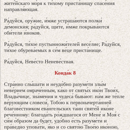
жите́йскаго мо́ря к ти́хому приста́нищу спасе́ния
направля́ющая.
Ра́дуйся, ору́жие, и́мже устраша́ются полки́
де́монския; ра́дуйся, щи́те, и́мже покрыва́ются
оби́тели и́ноков.
Ра́дуйся, ти́хое пустынножи́телей весе́лие; Ра́дуйся,
ти́хое обурева́емых в се́м ве́це приста́нище.
Ра́дуйся, Неве́сто Неневе́стная.
Конда́к 8
Стра́нно слы́шати и неудо́бно разуме́ти злы́м
неве́рием омраче́нным, ка́ко от святы́х ико́н Твои́х,
Влады́чице, зна́мения и чудеса́ быва́ют: на́м же те́пле
ве́рующим словеси́, Тобо́ю к первоначерта́нней
благове́стником ева́нгельских та́ин святе́й ико́не
рече́нному: благода́ть ро́ждшагося от Мене́ и Моя́ с
си́м о́бразом да бу́дет, удо́бно е́сть разуме́ти и
пра́ведно упова́ти, я́ко и со свято́ю Твое́ю ико́ною,