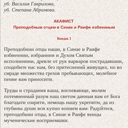
уб. Василия Гаврилова,
уб. Степана Абрамова.
АКАФИСТ
Преподобным отцем в Синае и Раифе избиенным
Кондак 1
Преподобнии отцы наши, в Синае и Раифе
избиеннии, избраннии и Духом Святым
исполненнии, древле от рук варваров пострадавшии,
сподобите нас нам, без притеснений живущих, но во
смраде множества грехов пребывающих, молебное
пение вам приносити.
Труды и страдания ваша, воспевающе, молим
потемненный разум наш светом данныя вам от Бога
благодати озарити, немощь нашу укрепити, да из
глубины души вси купно вопием вам: Радуйтеся,
преподобнии отцы, в Синае и Раифе венцы
мученические восприемшии.