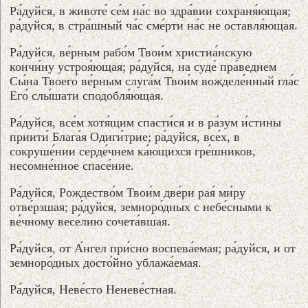
Ра́дуйся, в животе́ се́м на́с во здра́вии сохраня́ющая;
ра́дуйся, в стра́шный ча́с сме́рти на́с не оставля́ющая.
Ра́дуйся, ве́рным рабо́м Твои́м христиа́нскую
кончи́ну устроя́ющая; ра́дуйся, на суде́ пра́веднем
Сы́на Твоего́ ве́рным слуга́м Твои́м вожделе́нный гла́с
Его́ слы́шати сподобля́ющая.
Ра́дуйся, все́м хотя́щим спасти́ся и в ра́зум и́стины
приити́ Блага́я Одиги́трие; ра́дуйся, все́х, в
сокруше́нии серде́чнем ка́ющихся гре́шников,
несомне́нное спасе́ние.
Ра́дуйся, Рождество́м Твои́м две́ри рая́ ми́ру
отве́рзшая; ра́дуйся, земноро́дных с небе́сными к
ве́чному весе́лию сочета́вшая.
Ра́дуйся, от А́нгел при́сно воспева́емая; ра́дуйся, и от
земноро́дных досто́йно ублажа́емая.
Ра́дуйся, Неве́сто Неневе́стная.