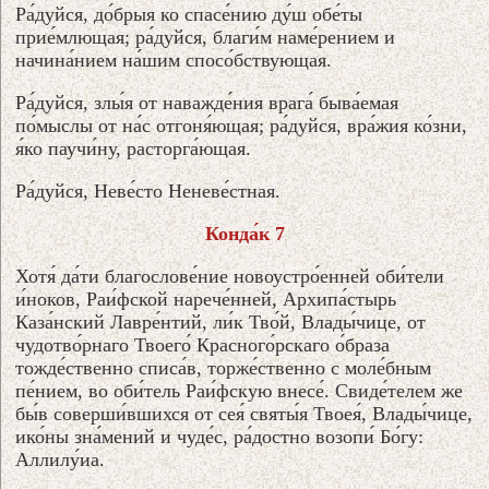
Ра́дуйся, до́брыя ко спасе́нию ду́ш обе́ты
прие́млющая; ра́дуйся, благи́м наме́рением и
начина́нием на́шим спосо́бствующая.
Ра́дуйся, злы́я от наважде́ния врага́ быва́емая
по́мыслы от на́с отгоня́ющая; ра́дуйся, вра́жия ко́зни,
я́ко паучи́ну, расторга́ющая.
Ра́дуйся, Неве́сто Неневе́стная.
Конда́к 7
Хотя́ да́ти благослове́ние новоустро́енней оби́тели
и́ноков, Раи́фской нарече́нней, Архипа́стырь
Каза́нский Лавре́нтий, ли́к Тво́й, Влады́чице, от
чудотво́рнаго Твоего́ Красного́рскаго о́браза
тожде́ственно списа́в, торже́ственно с моле́бным
пе́нием, во оби́тель Раи́фскую внесе́. Свиде́телем же
бы́в соверши́вшихся от сея́ святы́я Твоея́, Влады́чице,
ико́ны зна́мений и чуде́с, ра́достно возопи́ Бо́гу:
Аллилу́иа.