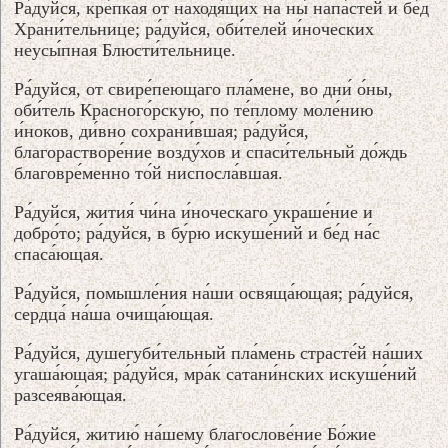
Ра́дуйся, кре́пкая от находя́щих на ны́ напа́стей и бе́д
Храни́тельнице; ра́дуйся, оби́телей и́ноческих
неусы́пная Блюсти́тельнице.
Ра́дуйся, от свире́пеющаго пла́мене, во дни́ о́ны,
оби́тель Красного́рскую, по те́плому моле́нию
и́ноков, ди́вно сохрани́вшая; ра́дуйся,
благорастворе́ние возду́хов и спаси́тельный до́ждь
благовре́менно то́й ниспосла́вшая.
Ра́дуйся, жития́ чи́на и́ноческаго украше́ние и
добро́то; ра́дуйся, в бу́рю искуше́ний и бе́д на́с
спаса́ющая.
Ра́дуйся, помышле́ния на́ши освяща́ющая; ра́дуйся,
сердца́ на́ша очища́ющая.
Ра́дуйся, душегуби́тельный пла́мень страсте́й на́ших
угаша́ющая; ра́дуйся, мра́к сатани́нских искуше́ний
разсеява́ющая.
Ра́дуйся, житию́ на́шему благослове́ние Бо́жие