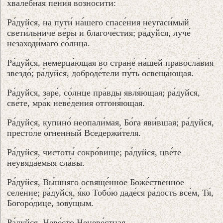
хвале́бная пе́ния возноси́ти:
Ра́дуйся, на пути́ на́шего спасе́ния неугаси́мый
свети́льниче ве́ры и благоче́стия; ра́дуйся, луче́
незаходи́маго со́лнца.
Ра́дуйся, немерца́ющая во стране́ на́шей правосла́вия
звездо́; ра́дуйся, доброде́тели пу́ть освеща́ющая.
Ра́дуйся, заре́, со́лнце пра́вды явля́ющая; ра́дуйся,
све́те, мра́к неве́дения отгоня́ющая.
Ра́дуйся, купино́ неопали́мая, Бо́га яви́вшая; ра́дуйся,
престо́ле о́гненный Вседержи́теля.
Ра́дуйся, чистоты́ сокро́вище; ра́дуйся, цве́те
неувяда́емыя сла́вы.
Ра́дуйся, Вы́шняго освяще́нное Боже́ственное
селе́ние; ра́дуйся, я́ко Тобо́ю даде́ся ра́дость все́м, Тя́,
Богоро́дице, зову́щым.
Ра́дуйся, Неве́сто Неневе́стная.