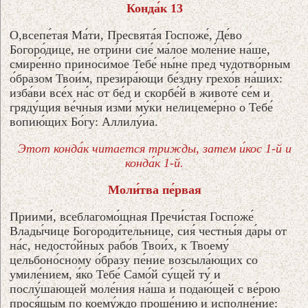
Конда́к 13
О,всепе́тая Ма́ти, Пресвята́я Госпоже́, Де́во
Богоро́дице, не отри́ни сие́ ма́лое моле́ние на́ше,
смире́нно приноси́мое Тебе́ ны́не пред чудотво́рным
о́бразом Твои́м, презира́ющи бе́здну грехо́в на́ших:
изба́ви все́х на́с от бе́д и скорбе́й в животе́ се́м и
гряду́щия ве́чныя изми́ му́ки нелицеме́рно о Тебе́
вопию́щих Бо́гу: Аллилу́иа.
Этот конда́к читается трижды, затем и́кос 1-й и
конда́к 1-й.
Моли́тва пе́рвая
Приими́, всеблагомо́щная Пречи́стая Госпоже́
Влады́чице Богороди́тельнице, сия́ честны́я да́ры от
на́с, недосто́йных рабо́в Твои́х, к Твоему́
цельбоно́сному о́бразу пе́ние возсыла́ющих со
умиле́нием, я́ко Тебе́ Само́й су́щей ту́ и
послу́шающей моле́ния на́ша и подаю́щей с ве́рою
прося́щым по коему́ждо проше́нию и исполне́ние: