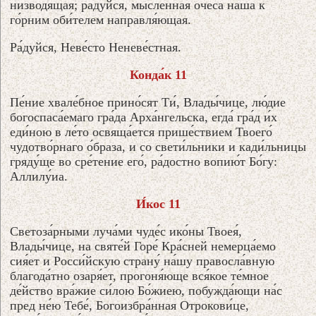
низводя́щая; ра́дуйся, мы́сленная очеса́ на́ша к
го́рним оби́телем направля́ющая.
Ра́дуйся, Неве́сто Неневе́стная.
Конда́к 11
Пе́ние хвале́бное прино́сят Ти́, Влады́чице, лю́дие
богоспаса́емаго гра́да Арха́нгельска, егда́ гра́д и́х
еди́ною в ле́то освяща́ется прише́ствием Твоего́
чудотво́рнаго о́браза, и со свети́льники и кади́льницы
гряду́ще во сре́тение его́, ра́достно вопию́т Бо́гу:
Аллилу́иа.
И́кос 11
Светоза́рными луча́ми чуде́с ико́ны Твоея́,
Влады́чице, на святе́й Горе́ Кра́сней немерца́емо
сия́ет и Росси́йскую страну́ на́шу правосла́вную
благода́тно озаря́ет, прогоня́юще вся́кое те́мное
де́йство вра́жие си́лою Бо́жиею, побужда́ющи на́с
пред не́ю Тебе́, Богоизбра́нная Отрокови́це,