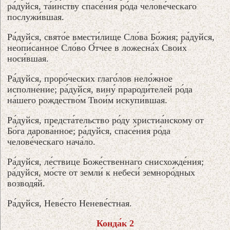
ра́дуйся, та́инству спасе́ния ро́да челове́ческаго
послужи́вшая.
Ра́дуйся, свято́е вмести́лище Сло́ва Бо́жия; ра́дуйся,
неопи́санное Сло́во О́тчее в ложесна́х Свои́х
носи́вшая.
Ра́дуйся, проро́ческих глаго́лов нело́жное
исполне́ние; ра́дуйся, вину́ прароди́телей ро́да
на́шего рождество́м Твои́м искупи́вшая.
Ра́дуйся, предста́тельство ро́ду христиа́нскому от
Бо́га дарова́нное; ра́дуйся, спасе́ния ро́да
челове́ческаго нача́ло.
Ра́дуйся, ле́ствице Боже́ственнаго снисхожде́ния;
ра́дуйся, мо́сте от земли́ к небеси́ земноро́дных
возводя́й.
Ра́дуйся, Неве́сто Неневе́стная.
Конда́к 2