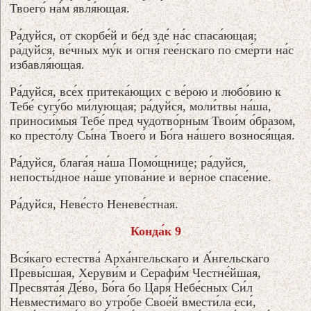
Твоего́ на́м явля́ющая.
Ра́дуйся, от скорбе́й и бе́д зде́ на́с спаса́ющая;
ра́дуйся, ве́чных му́к и огня́ гее́нскаго по сме́рти на́с
избавля́ющая.
Ра́дуйся, все́х притека́ющих с ве́рою и любо́вию к
Тебе́ сугу́бо ми́лующая; ра́дуйся, моли́твы на́ша,
приноси́мыя Тебе́ пред чудотво́рным Твои́м о́бразом,
ко престо́лу Сы́на Твоего́ и Бо́га на́шего вознося́щая.
Ра́дуйся, блага́я на́ша Помо́щнице; ра́дуйся,
непосты́дное на́ше упова́ние и ве́рное спасе́ние.
Ра́дуйся, Неве́сто Неневе́стная.
Конда́к 9
Вся́каго естества́ Арха́нгельскаго и А́нгельскаго
Превы́сшая, Херуви́м и Серафи́м Честне́йшая,
Пресвята́я Де́во, Бо́га бо Царя́ Небе́сных Си́л
Невмести́маго во утро́бе Свое́й вмести́ла еси́,