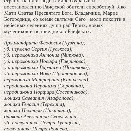
страну нашу и люди в мире сохраняй и
восстановлению Раифской обители способствуй. Яко
Мати Святая Пресвятаго Бога, Владычице, Марие
Богородице, со всеми святыми Сего моли покоити в
небесных селениях души раб Твоих, новых
мучеников и исповедников Раифских:
Архимандрита Феодосия (Лузгина),
уб. игумена Сергия (Гуськова),
уб. иеромонаха Антония (Чиркова),
уб. иеромонаха Иосифа (Гаврилова),
уб. иеромонаха Варлаама (Похилюка),
уб. иеромонаха Иова (Протопопова),
иеромонаха Митрофана (Кириллова),
иеродиакона Иеронима (Сорокина),
иеродиакона Порфира(Советникова),
монаха Савватия (Агафонова),
монаха Геласия (Терехина),
монаха Нестора (Никитина),
диакона Александра Себельдина,
уб. послушника Петра Тупицына,
послушника Петра Ранцева,