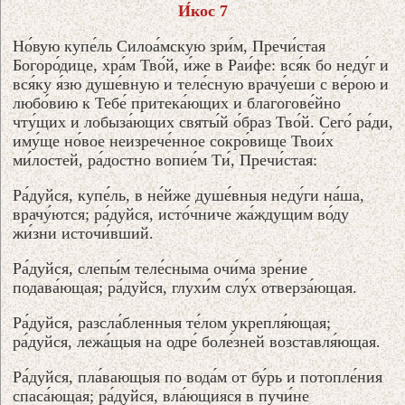
И́кос 7
Но́вую купе́ль Силоа́мскую зри́м, Пречи́стая
Богоро́дице, хра́м Тво́й, и́же в Раи́фе: вся́к бо неду́г и
вся́ку я́зю душе́вную и теле́сную врачу́еши с ве́рою и
любо́вию к Тебе́ притека́ющих и благогове́йно
чту́щих и лобыза́ющих святы́й о́браз Тво́й. Сего́ ра́ди,
иму́ще но́вое неизрече́нное сокро́вище Твои́х
ми́лостей, ра́достно вопие́м Ти́, Пречи́стая:
Ра́дуйся, купе́ль, в не́йже душе́вныя неду́ги на́ша,
врачу́ются; ра́дуйся, исто́чниче жа́ждущим во́ду
жи́зни источи́вший.
Ра́дуйся, слепы́м теле́сныма очи́ма зре́ние
подава́ющая; ра́дуйся, глухи́м слу́х отверза́ющая.
Ра́дуйся, разсла́бленныя те́лом укрепля́ющая;
ра́дуйся, лежа́щыя на одре́ боле́зней возставля́ющая.
Ра́дуйся, пла́вающыя по вода́м от бу́рь и потопле́ния
спаса́ющая; ра́дуйся, вла́ющияся в пучи́не