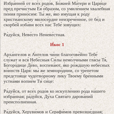
Избра́нней от все́х родо́в, Бо́жией Ма́тери и Цари́це
пред пречи́стым Ея́ о́бразом, со умиле́нием хвале́бная
пе́ния прино́сим: Ты́ же, я́ко иму́щая к ро́ду
христиа́нскому милосе́рдие неизрече́нное, от бе́д и
скорбе́й изба́ви все́х на́с Тебе́ зову́щих:
Ра́дуйся, Неве́сто Неневе́стная.
И́кос 1
Арха́нгелов и А́нгелов чи́ни благогове́йно Тебе́
слу́жат и вся́ Небе́сныя Си́лы немо́лчными гла́сы Тя́,
Богоро́дице Де́во, воспева́ют, я́ко ро́ждшую небе́сных
во́инств Царя́: мы́ же земноро́днии, со тре́петом
предстоя́ще чудотво́рному ли́ку Твоему́ бре́нными
устна́ми вопие́м Ти́ си́це:
Ра́дуйся, от все́х родо́в ко искупле́нию ро́да на́шего
избра́нная; ра́дуйся, Ду́ха Свята́го дарова́ний
преиспо́лненная.
Ра́дуйся, Херуви́мов и Серафи́мов превозше́дшая;