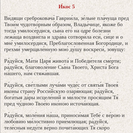
И́кос 5
Ви́дящи среброковача́ Гаврии́ла, зе́льне пла́чуща пред
Твои́м чудотво́рным о́бразом, Влады́чице, я́коже бо
тогда́ умилосе́рдися, сы́на его́ на одре́ боле́зни
лежа́ща воздви́гла и здра́ва сотвори́ла еси́, си́це и о
мне́ умилосе́рдися, Преблагослове́нная Богоро́дице, и
грехми́ умерщвле́нную мою́ ду́шу воскреси́, зову́щу:
Ра́дуйся, Ма́ти Царя́ живота́ и Победи́теля сме́рти;
ра́дуйся, благоволе́ние Сы́на Твоего́, Христа́ Бо́га
на́шего, на́м стяжа́вшая.
Ра́дуйся, све́тлыми луча́ми чуде́с от святы́я Твоея́
ико́ны страну́ Росси́йскую озаря́ющая; ра́дуйся,
бога́тыя да́ры исцеле́ний и ми́лости прося́щим Тя́
пред чу́дною Твое́ю ико́ною источа́ющая.
Ра́дуйся, моле́ния на́ша, приноси́мая Тебе́ с ве́рою и
любо́вию ми́лостивно прие́млющая; ра́дуйся,
теле́сныя неду́ги ве́рно почита́ющих Тя́ ско́ро