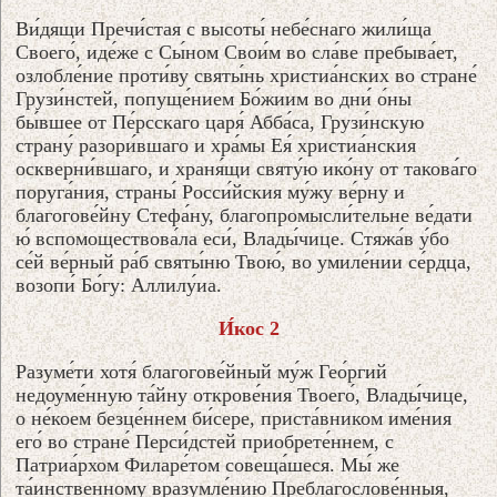
Ви́дящи Пречи́стая с высоты́ небе́снаго жили́ща
Своего́, иде́же с Сы́ном Свои́м во сла́ве пребыва́ет,
озлобле́ние проти́ву святы́нь христиа́нских во стране́
Грузи́нстей, попуще́нием Бо́жиим во дни́ о́ны
бы́вшее от Пе́рсскаго царя́ Абба́са, Грузи́нскую
страну́ разори́вшаго и хра́мы Ея́ христиа́нския
оскверни́вшаго, и храня́щи святу́ю ико́ну от такова́го
поруга́ния, страны́ Росси́йския му́жу ве́рну и
благогове́йну Стефа́ну, благопромысли́тельне ве́дати
ю́ вспомоществова́ла еси́, Влады́чице. Стяжа́в у́бо
се́й ве́рный ра́б святы́ню Твою́, во умиле́нии се́рдца,
возопи́ Бо́гу: Аллилу́иа.
И́кос 2
Разуме́ти хотя́ благогове́йный му́ж Гео́ргий
недоуме́нную та́йну открове́ния Твоего́, Влады́чице,
о не́коем безце́ннем би́сере, приста́вником име́ния
его́ во стране́ Перси́дстей приобрете́ннем, с
Патриа́рхом Филаре́том совеща́шеся. Мы́ же
та́инственному вразумле́нию Преблагослове́нныя,