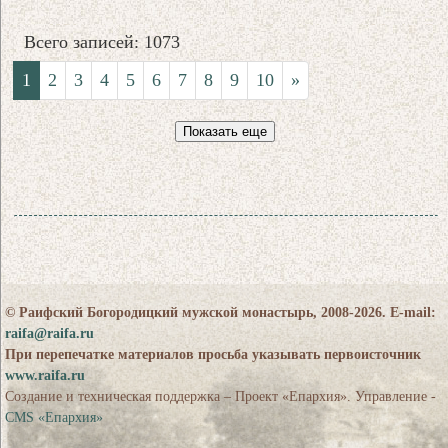
Всего записей: 1073
1
2
3
4
5
6
7
8
9
10
»
Показать еще
© Раифский Богородицкий мужской монастырь, 2008-2026. E-mail:
raifa@raifa.ru
При перепечатке материалов просьба указывать первоисточник
www.raifa.ru
Создание и техническая поддержка – Проект «Епархия». Управление -
CMS «Епархия»