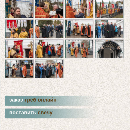
заказ
треб онлайн
поставить
свечу