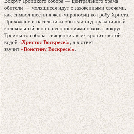
Вокруг Троицкого собора — центрального храма
обители — молящиеся идут с зажженными свечами,
как символ шествия жен-мироносиц ко гробу Христа.
Прихожане и насельники обители под праздничный
колокольный звон с песнопениями обходят вокруг
Троицкого собора, священник всех кропит святой
водой
«Христос Воскресе!»
, а в ответ
звучит
«Воистину Воскресе!»
.