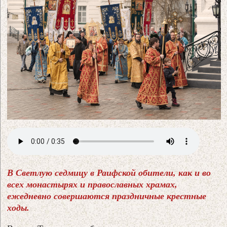
В Светлую седмицу в Раифской обители, как и во
всех монастырях и православных храмах,
ежедневно совершаются праздничные крестные
ходы.