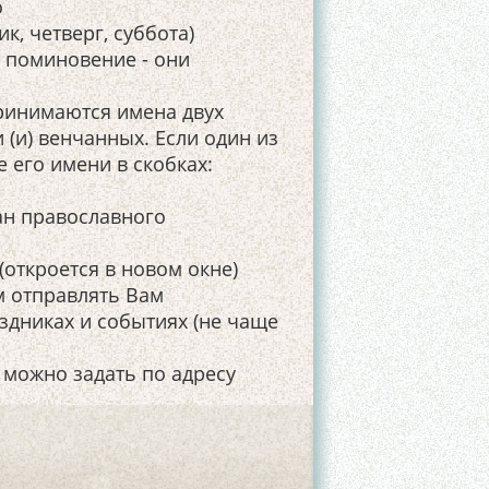
о
к, четверг, суббота)
е поминовение - они
ринимаются имена двух
 (и) венчанных. Если один из
 его имени в скобках:
ан православного
откроется в новом окне)
 отправлять Вам
дниках и событиях (не чаще
можно задать по адресу