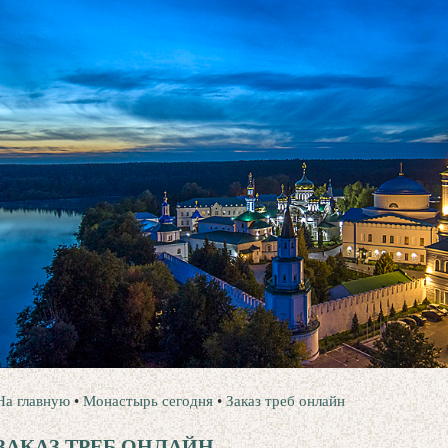
На главную
•
Монастырь сегодня
•
Заказ треб онлайн
ЗАКАЗ ТРЕБ ОНЛАЙН