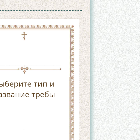
ыберите тип и
азвание требы