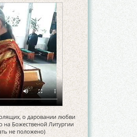
болящих, о даровании любви
о на Божественой Литургии
ать не положено)