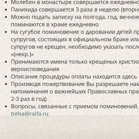
Молебен в монастыре совершается ежедневн
Панихида совершается 3 раза в неделю (вторни
Можно подать записку на полгода, год, вечно
поминаются в храме ежедневно
На сугубое поминовение о даровании детей п
супругов, состоящих в официальном браке или
супругов не крещен, необходимо указать после
«(некр.)»
Принимаются имена только крещеных христи
вероисповедания
Описание процедуры оплаты находится здесь (
Производя пожертвование Вы разрешаете нам
напоминания о важнейших Православных праз
2-3 раз в год)
Вопросы, связанные с приемом поминовений, 
treba@raifa.ru