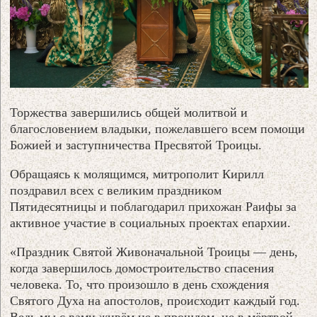
Торжества завершились общей молитвой и
благословением владыки, пожелавшего всем помощи
Божией и заступничества Пресвятой Троицы.
Обращаясь к молящимся, митрополит Кирилл
поздравил всех с великим праздником
Пятидесятницы и поблагодарил прихожан Раифы за
активное участие в социальных проектах епархии.
«Праздник Святой Живоначальной Троицы — день,
когда завершилось домостроительство спасения
человека. То, что произошло в день схождения
Святого Духа на апостолов, происходит каждый год.
Ведь мы с вами живём не в прошлом, не в мёртвой