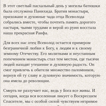
В этот светлый пасхальный день у могилы батюшки
была отслужена Панихида. Братия монастыря,
прихожане и духовные чада отца Всеволода
собрались вместе, чтобы почтить память дорогого
пастыря, чьими трудами и верой из руин восстала
наша прекрасная Раифа.
Для всех нас отец Всеволод остается примером
безграничной любви к Богу, к людям и к своему
земному Отечеству. Его молитвами и неустанным
попечением монастырь стал тем местом, где тысячи
людей находят утешение и духовную радость. Он
смог привлечь к обители множество паломников,
вернув ей ту славу и духовную значимость, которую
она имела до революции.
Смерть не разлучает нас, ведь у Бога все живы. И
сегодня, когда вся вселенная ликует о Воскресшем
Спасителе, мы с особой силой чувствуем незримое