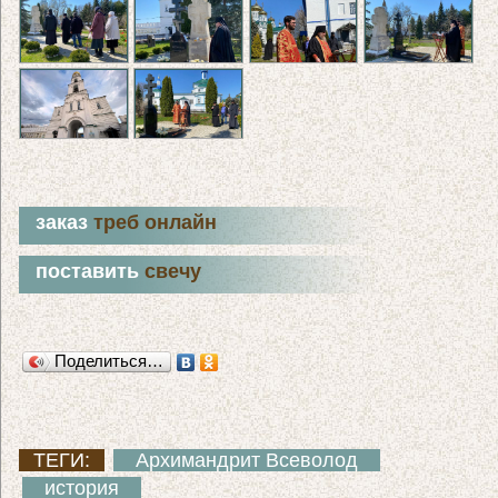
заказ
треб онлайн
поставить
свечу
Поделиться…
ТЕГИ:
Архимандрит Всеволод
история