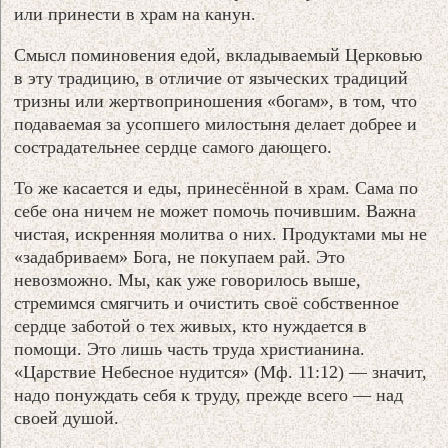
или принести в храм на канун.
Смысл поминовения едой, вкладываемый Церковью
в эту традицию, в отличие от языческих традиций
тризны или жертвоприношения «богам», в том, что
подаваемая за усопшего милостыня делает добрее и
сострадательнее сердце самого дающего.
То же касается и еды, принесённой в храм. Сама по
себе она ничем не может помочь почившим. Важна
чистая, искренняя молитва о них. Продуктами мы не
«задабриваем» Бога, не покупаем рай. Это
невозможно. Мы, как уже говорилось выше,
стремимся смягчить и очистить своё собственное
сердце заботой о тех живых, кто нуждается в
помощи. Это лишь часть труда христианина.
«Царствие Небесное нудится» (Мф. 11:12) — значит,
надо понуждать себя к труду, прежде всего — над
своей душой.