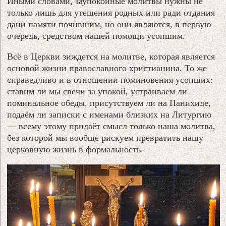
Иными словами, заупокойные молитвы нужны не
только лишь для утешения родных или ради отдания
дани памяти почившим, но они являются, в первую
очередь, средством нашей помощи усопшим.
Всё в Церкви зиждется на молитве, которая является
основой жизни православного христианина. То же
справедливо и в отношении поминовения усопших:
ставим ли мы свечи за упокой, устраиваем ли
поминальное обеды, присутствуем ли на Панихиде,
подаём ли записки с именами близких на Литургию
— всему этому придаёт смысл только наша молитва,
без которой мы вообще рискуем превратить нашу
церковную жизнь в формальность.