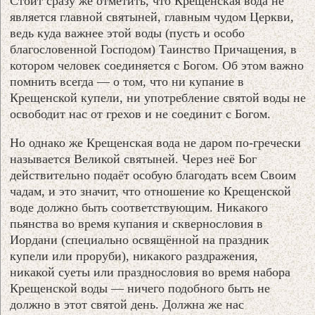
Стоит сразу же отметить, что Крещенская вода не
является главной святыней, главным чудом Церкви,
ведь куда важнее этой воды (пусть и особо
благословенной Господом) Таинство Причащения, в
котором человек соединяется с Богом. Об этом важно
помнить всегда — о том, что ни купание в
Крещенской купели, ни употребление святой воды не
освободит нас от грехов и не соединит с Богом.
Но однако же Крещенская вода не даром по-гречески
называется Великой святыней. Через неё Бог
действительно подаёт особую благодать всем Своим
чадам, и это значит, что отношение ко Крещенской
воде должно быть соответствующим. Никакого
пьянства во время купания и сквернословия в
Иордани (специально освящённой на праздник
купели или проруби), никакого раздражения,
никакой суеты или празднословия во время набора
Крещенской воды — ничего подобного быть не
должно в этот святой день. Должна же нас