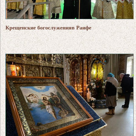
Крещенские богослуженияв Раифе