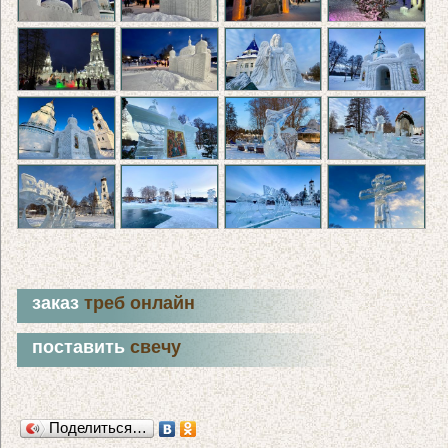
заказ
треб онлайн
поставить
свечу
Поделиться…