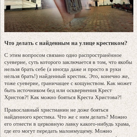
Что делать с найденным на улице крестиком?
С этим вопросом связано одно распространённое
суеверие, суть которого заключается в том, что якобы
нельзя брать себе (а иногда даже и просто в руки
нельзя брать!) найденный крестик. Это, конечно же,
тоже суеверие, граничащее с кощунством. Как может
быть источником бед или осквернения Крест
Христов?! Как можно бояться Креста Христова?!
Православный христианин не доже бояться
найденного крестика. Что же с ним делать? Можно
его отнести в церковную лавку какого-нибудь храма,
где его могут передать малоимущему. Можно