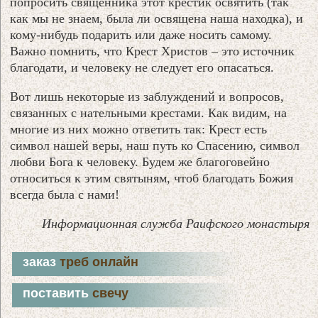
попросить священника этот крестик освятить (так
как мы не знаем, была ли освящена наша находка), и
кому-нибудь подарить или даже носить самому.
Важно помнить, что Крест Христов – это источник
благодати, и человеку не следует его опасаться.
Вот лишь некоторые из заблуждений и вопросов,
связанных с нательными крестами. Как видим, на
многие из них можно ответить так: Крест есть
символ нашей веры, наш путь ко Спасению, символ
любви Бога к человеку. Будем же благоговейно
относиться к этим святыням, чтоб благодать Божия
всегда была с нами!
Информационная служба Раифского монастыря
заказ
треб онлайн
поставить
свечу