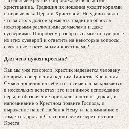
Нательный крестик сопровождает всю жизнь
христианина. Традиция их ношения уходит корнями
в первые века Церкви Христовой. Не удивительно,
что за столь долгое время эта традиция обросла
некоторыми различными домыслами и даже
суевериями. Попробуем разобрать самые популярные
из этих суеверий и ответить на некоторые вопросы,
связанные с нательными крестиками?
Для чего нужен крестик?
Как мы уже говорили, крестик надевается человеку
во время совершения над ним Таинства Крещения.
Смысл ношения на себе этого символа раскрывается
в нескольких аспектах: это и видимое исповедание
веры, и обозначение принадлежности к Церкви, и
напоминание о Крестном подвиге Господа, и
выражение нашей любви к Нему, и напоминание о
том, что дорога к Спасению лежит через несение
Креста.