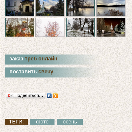
заказ
треб онлайн
поставить
свечу
Поделиться…
ТЕГИ:
фото
осень