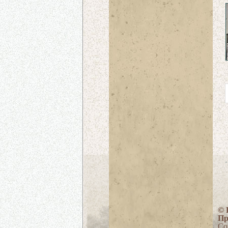
© 
Пр
Со