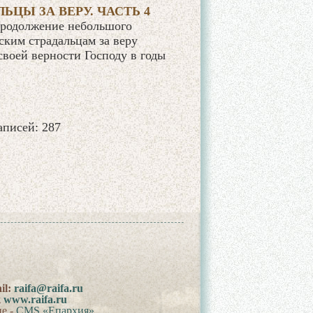
ЬЦЫ ЗА ВЕРУ. ЧАСТЬ 4
родолжение небольшого
ским страдальцам за веру
своей верности Господу в годы
записей: 287
il:
raifa@raifa.ru
к
www.raifa.ru
ие -
CMS «Епархия»