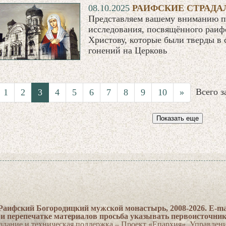
08.10.2025
РАИФСКИЕ СТРАДАЛ
Представляем вашему вниманию п
исследования, посвящённого раиф
Христову, которые были тверды в 
гонений на Церковь
Всего 
1
2
3
4
5
6
7
8
9
10
»
Показать еще
Раифский Богородицкий мужской монастырь, 2008-2026. E-ma
и перепечатке материалов просьба указывать первоисточни
здание и техническая поддержка – Проект «Епархия». Управлен