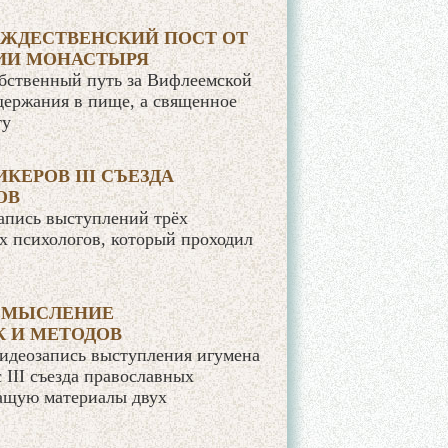
ЖДЕСТВЕНСКИЙ ПОСТ ОТ
ТИИ МОНАСТЫРЯ
обственный путь за Вифлеемской
здержания в пище, а священное
ту
ЕРОВ III СЪЕЗДА
ОВ
апись выступлений трёх
ых психологов, который проходил
СМЫСЛЕНИЕ
 И МЕТОДОВ
идеозапись выступления игумена
 III съезда православных
жащую материалы двух